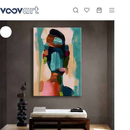
Abstract Women Dekoratif Kanvas Tablo – VOOV2658
Sepete Ekle
Stokta
₺
1.075,00
–
₺
3.420,00
-27%