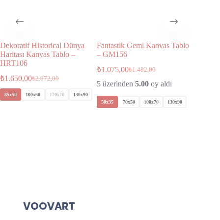
Dekoratif Historical Dünya
Fantastik Gemi Kanvas Tablo
Altın Z
Haritası Kanvas Tablo –
– GM156
Tablo 
HRT106
₺
1.075,00
₺
1.075,
₺
1.482,00
₺
1.650,00
₺
2.072,00
5 üzerinden
5.00
oy aldı
5 üzeri
85x50
100x60
120x70
130x90
50x35
70x50
100x70
130x90
50x35
VOOVART