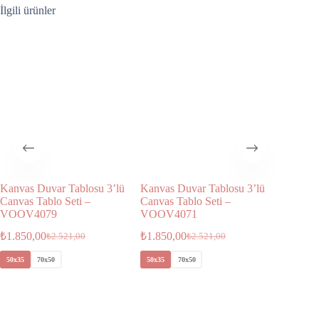
İlgili ürünler
Kanvas Duvar Tablosu 3’lü
Kanvas Duvar Tablosu 3’lü
Kanvas 
Canvas Tablo Seti –
Canvas Tablo Seti –
Canvas T
VOOV4079
VOOV4071
VOOV4
₺
1.850,00
₺
1.850,00
₺
1.850,
₺
2.521,00
₺
2.521,00
50x35
70x50
50x35
70x50
50x35