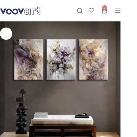
Kanvas Duvar Tablosu 3’lü Canvas Tablo Seti – VOOV4199
Sepete Ekle
Stokta
₺
1.850,00
–
₺
3.250,00
2
-27%