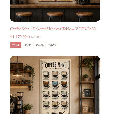
Coffee Menu Dekoratif Kanvas Tablo – VOOV3400
₺
1.170,00
₺
1.573,00
70x35
100x50
120x60
150x75
YENİ