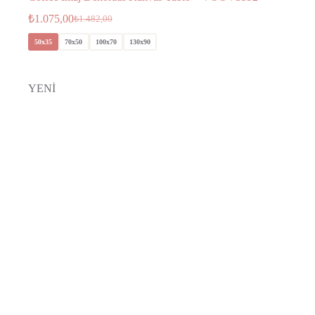
₺
1.075,00
₺
1.482,00
50x35
70x50
100x70
130x90
YENİ