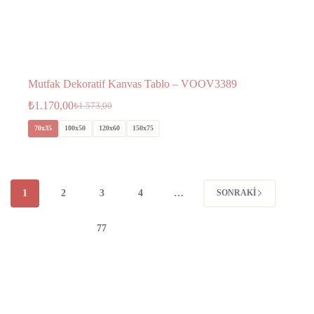
Mutfak Dekoratif Kanvas Tablo – VOOV3389
₺
1.170,00
₺
1.573,00
70x35
100x50
120x60
150x75
1
2
3
4
…
SONRAKI
77