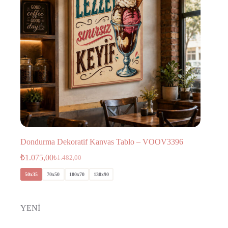
Dondurma Dekoratif Kanvas Tablo – VOOV3396
₺
1.075,00
₺
1.482,00
50x35
70x50
100x70
130x90
YENİ