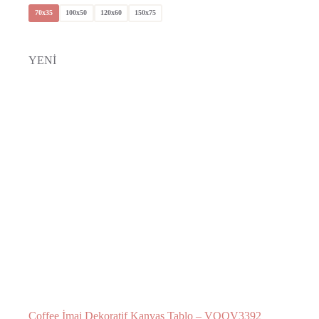
70x35
100x50
120x60
150x75
YENİ
Coffee İmaj Dekoratif Kanvas Tablo – VOOV3392