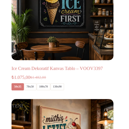
Ice Cream Dekoratif Kanvas Tablo – VOOV3397
₺
1.075,00
₺
1.482,00
50x35
70x50
100x70
130x90
YENİ