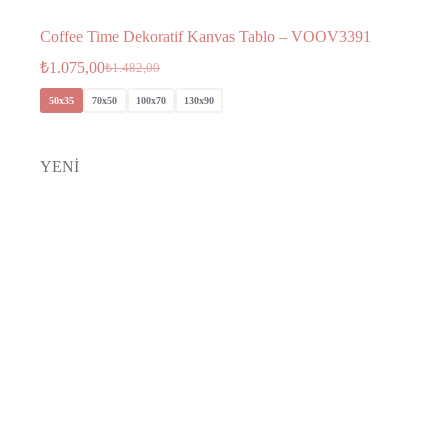
Coffee Time Dekoratif Kanvas Tablo – VOOV3391
₺
1.075,00
₺
1.482,00
50x35
70x50
100x70
130x90
YENİ