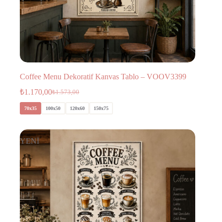
Coffee Menu Dekoratif Kanvas Tablo – VOOV3399
₺
1.170,00
₺
1.573,00
70x35
100x50
120x60
150x75
YENİ