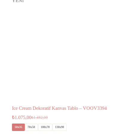
YENİ
Ice Cream Dekoratif Kanvas Tablo – VOOV3394
₺
1.075,00
₺
1.482,00
50x35
70x50
100x70
130x90