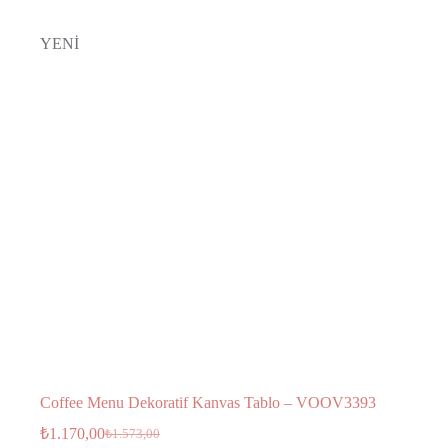
YENİ
Coffee Menu Dekoratif Kanvas Tablo – VOOV3393
₺
1.170,00
₺
1.573,00