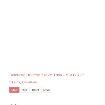
Dondurma Dekoratif Kanvas Tablo – VOOV3395
₺
1.075,00
₺
1.482,00
50x35
70x50
100x70
130x90