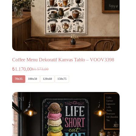
Coffee Menu Dekoratif Kanvas Tablo – VOOV3398
₺
1.170,00
₺
1.573,00
70x35
100x50
120x60
150x75
YENİ