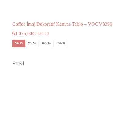
Coffee İmaj Dekoratif Kanvas Tablo – VOOV3390
₺
1.075,00
₺
1.482,00
50x35
70x50
100x70
130x90
YENİ