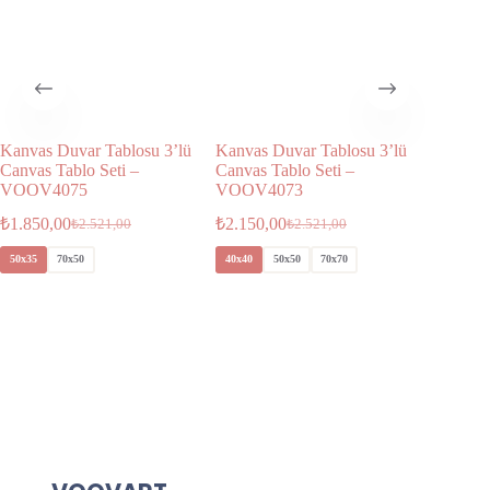
Kanvas Duvar Tablosu 3’lü
Kanvas Duvar Tablosu 3’lü
Kanvas 
Canvas Tablo Seti –
Canvas Tablo Seti –
Canvas T
VOOV4075
VOOV4073
VOOV4
₺
1.850,00
₺
2.150,00
₺
2.150,
₺
2.521,00
₺
2.521,00
50x35
70x50
40x40
50x50
70x70
40x40