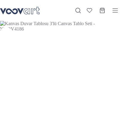
Kanvas Duvar Tablosu 3’lü Canvas Tablo Seti – VOOV4186
Sepete Ekle
Stokta
₺
1.850,00
–
₺
3.250,00
-27%