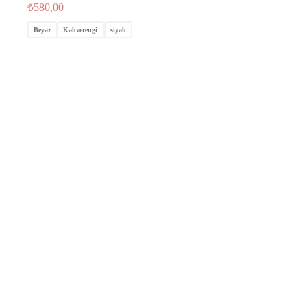
₺
580,00
Beyaz
Kahverengi
siyah