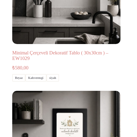
Minimal Çerçeveli Dekoratif Tablo ( 30x30cm ) –
EW1029
₺
580,00
Beyaz
Kahverengi
siyah