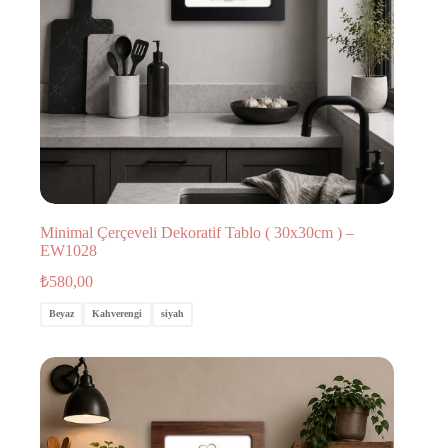
Minimal Çerçeveli Dekoratif Tablo ( 30x30cm ) –
EW1028
₺
580,00
Beyaz
Kahverengi
siyah