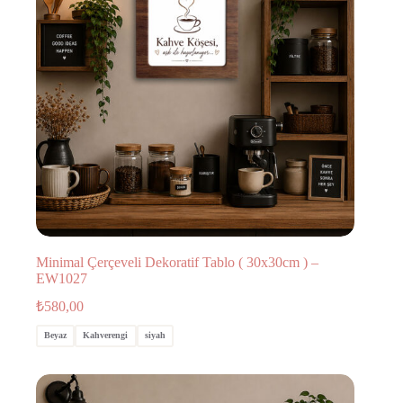
Minimal Çerçeveli Dekoratif Tablo ( 30x30cm ) –
EW1027
₺
580,00
Beyaz
Kahverengi
siyah