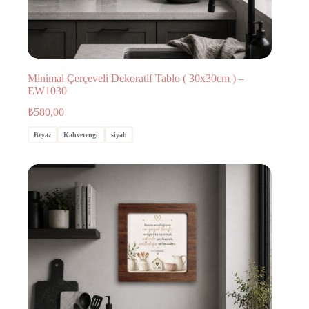
Minimal Çerçeveli Dekoratif Tablo ( 30x30cm ) –
EW1030
₺
580,00
Beyaz
Kahverengi
siyah