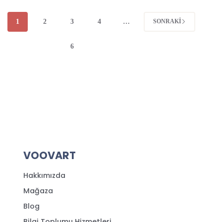
1
2
3
4
…
SONRAKI
6
VOOVART
Hakkımızda
Mağaza
Blog
Bilgi Toplumu Hizmetleri