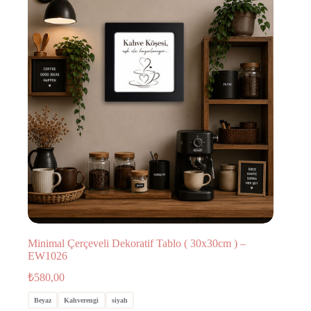
Minimal Çerçeveli Dekoratif Tablo ( 30x30cm ) –
EW1026
₺
580,00
Beyaz
Kahverengi
siyah