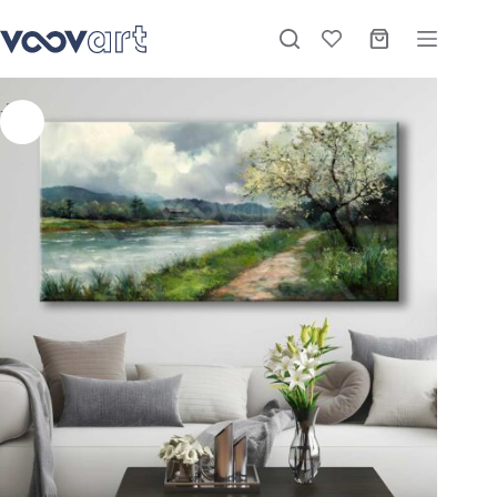
Akarsu Manzarası Dekoratif Kanvas Tablo – VOOV3087
Sepete Ekle
Stokta
₺
1.170,00
–
₺
3.360,00
-26%