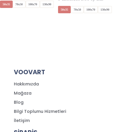
50x35
70x50
100x70
130x90
50x35
70x50
100x70
130x90
50x35
VOOVART
Hakkımızda
Mağaza
Blog
Bilgi Toplumu Hizmetleri
İletişim