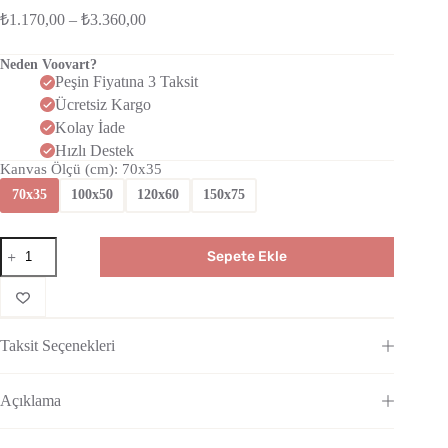
₺
1.170,00
–
₺
3.360,00
Neden Voovart?
Peşin Fiyatına 3 Taksit
Ücretsiz Kargo
Kolay İade
Hızlı Destek
Kanvas Ölçü (cm)
: 70x35
70x35
100x50
120x60
150x75
Sepete Ekle
Taksit Seçenekleri
Açıklama