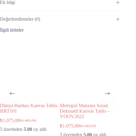
Ek bilgi
Değerlendirmeler (0)
İlgili ürünler
Dünya Haritası Kanvas Tablo-
Metropol Manzara Soyut
Modern A
HRT101
Dekoratif Kanvas Tablo –
Dekorat
VOOV2022
VOOV1
₺
1.075,00
₺
1.482,00
₺
1.075,00
₺
1.680,
₺
1.482,00
5 üzerinden
5.00
oy aldı
5 üzerinden
5.00
oy aldı
5 üzeri