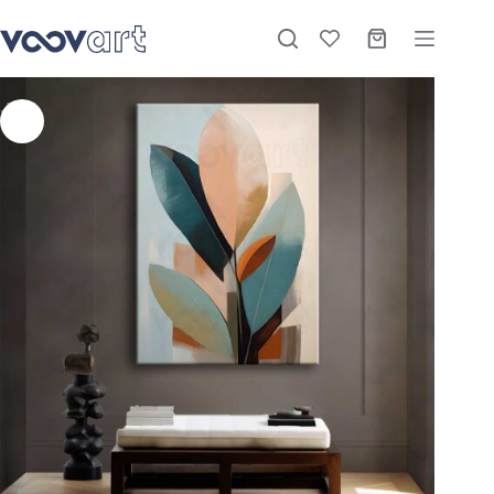
Dekoratif Yapraklar Kanvas Tablo – VOOV2574
Sepete Ekle
Stokta
₺
1.075,00
–
₺
3.420,00
-27%