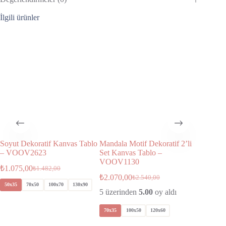
İlgili ürünler
Soyut Dekoratif Kanvas Tablo
Mandala Motif Dekoratif 2’li
Altın Z
– VOOV2623
Set Kanvas Tablo –
Tablo 
VOOV1130
₺
1.075,00
₺
1.075,
₺
1.482,00
₺
2.070,00
₺
2.540,00
5 üzeri
50x35
70x50
100x70
130x90
5 üzerinden
5.00
oy aldı
50x35
70x35
100x50
120x60