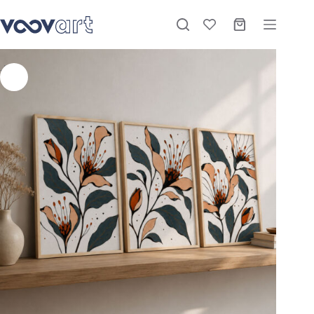
Doğal Ahşap Çerçeveli Minimal Flora Harmony Tablo Seti – EW1225
Sepete Ekle
Stokta
₺
1.480,00
–
₺
2.380,00
-21%