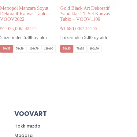
Metropol Manzara Soyut
Gold Black Art Dekoratif
Soyut D
Dekoratif Kanvas Tablo –
Yapraklar 2’li Set Kanvas
– VOO
VOOV2022
Tablo – VOOV1109
₺
1.075,
₺
1.075,00
₺
1.680,00
₺
1.482,00
₺
2.360,00
50x35
5 üzerinden
5.00
oy aldı
5 üzerinden
5.00
oy aldı
50x35
70x50
100x70
130x90
50x35
70x50
100x70
VOOVART
Hakkımızda
Mağaza