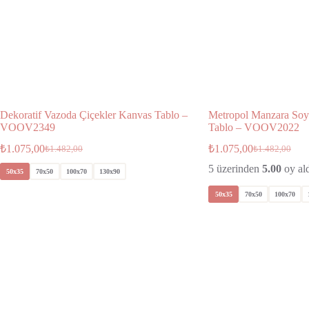
Dekoratif Vazoda Çiçekler Kanvas Tablo –
Metropol Manzara Soy
VOOV2349
Tablo – VOOV2022
₺
1.075,00
₺
1.075,00
₺
1.482,00
₺
1.482,00
5 üzerinden
5.00
oy al
50x35
70x50
100x70
130x90
50x35
70x50
100x70