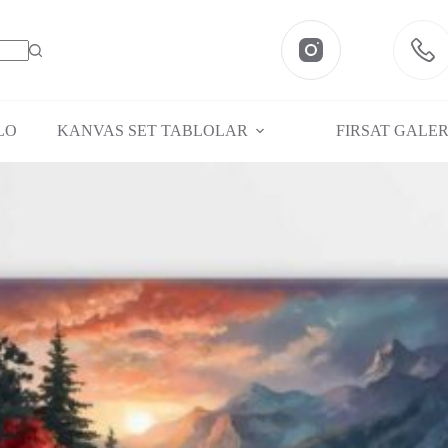
Gün Batımında Orman Manzarası Dekoratif Kanvas Tablo – VOOV3175
Sepete Ekle
LO
KANVAS SET TABLOLAR
FIRSAT GALER