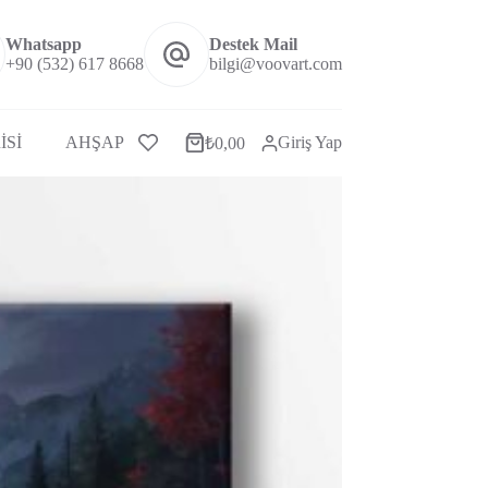
Whatsapp
Destek Mail
+90 (532) 617 8668
bilgi@voovart.com
İSİ
AHŞAP ÇERÇEVELİ SET TABLOLAR
Giriş Yap
MİNİMAL
₺
0,00