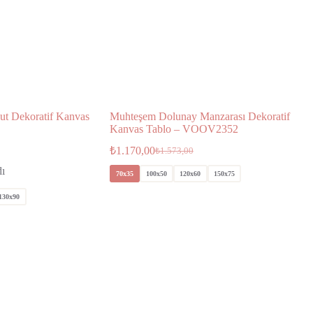
ut Dekoratif Kanvas
Muhteşem Dolunay Manzarası Dekoratif
Kanvas Tablo – VOOV2352
₺
1.170,00
₺
1.573,00
dı
70x35
100x50
120x60
150x75
130x90