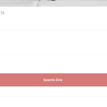
r
175
Sepete Ekle