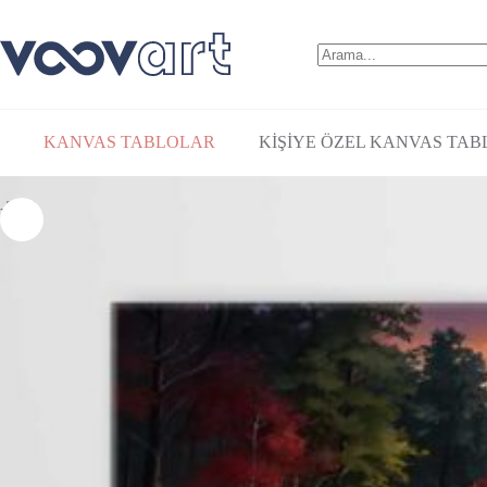
Stokta
₺
1.170,00
–
₺
3.360,00
KANVAS TABLOLAR
KİŞİYE ÖZEL KANVAS TAB
-26%