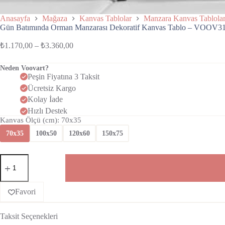
Anasayfa
Mağaza
Kanvas Tablolar
Manzara Kanvas Tablola
Gün Batımında Orman Manzarası Dekoratif Kanvas Tablo – VOOV3
₺
1.170,00
–
₺
3.360,00
Neden Voovart?
Peşin Fiyatına 3 Taksit
Ücretsiz Kargo
Kolay İade
Hızlı Destek
Kanvas Ölçü (cm)
: 70x35
70x35
100x50
120x60
150x75
Favori
Taksit Seçenekleri