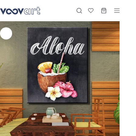
Hindistan Cevizi Kokteyli Posteri Dekoratif Kanvas Tablo – VOOV1728
Sepete Ekle
Stokta
₺
1.075,00
–
₺
3.420,00
-27%