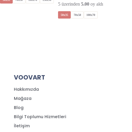
5 üzerinden
5.00
oy aldı
5 üzeri
50x35
70x50
100x70
50x35
VOOVART
Hakkımızda
Mağaza
Blog
Bilgi Toplumu Hizmetleri
İletişim