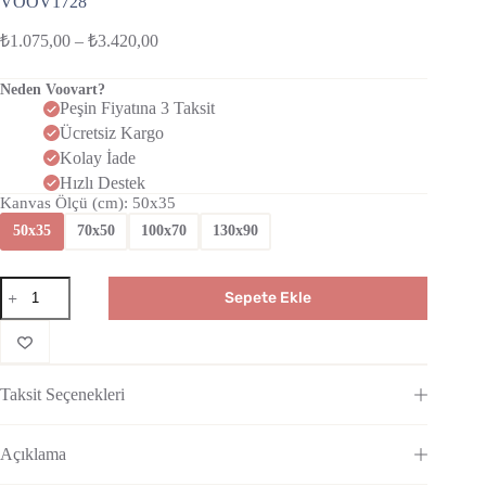
VOOV1728
₺
1.075,00
–
₺
3.420,00
Neden Voovart?
Peşin Fiyatına 3 Taksit
Ücretsiz Kargo
Kolay İade
Hızlı Destek
Kanvas Ölçü (cm)
: 50x35
50x35
70x50
100x70
130x90
Sepete Ekle
Taksit Seçenekleri
Açıklama