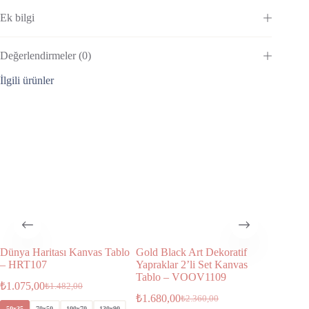
Ek bilgi
Değerlendirmeler (0)
İlgili ürünler
Dünya Haritası Kanvas Tablo
Gold Black Art Dekoratif
Modern A
– HRT107
Yapraklar 2’li Set Kanvas
Dekorat
Tablo – VOOV1109
VOOV1
₺
1.075,00
₺
1.482,00
₺
1.680,00
₺
1.680,
₺
2.360,00
50x35
70x50
100x70
130x90