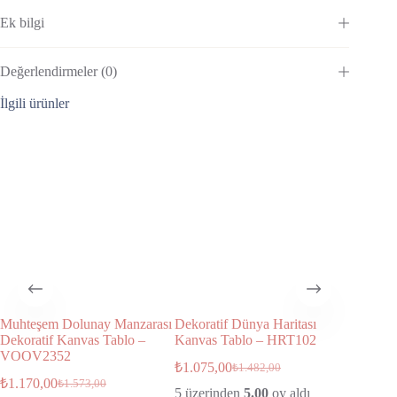
Ek bilgi
Değerlendirmeler (0)
İlgili ürünler
Muhteşem Dolunay Manzarası
Dekoratif Dünya Haritası
Dekorati
Dekoratif Kanvas Tablo –
Kanvas Tablo – HRT102
Kanvas
VOOV2352
₺
1.075,00
₺
1.075,
₺
1.482,00
₺
1.170,00
₺
1.573,00
5 üzerinden
5.00
oy aldı
50x35