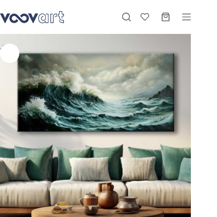
Hırçın Dalgalar Manzara Dekoratif Kanvas Tablo – VOOV3069
Sepete Ekle
Stokta
₺
1.170,00
–
₺
3.360,00
-26%