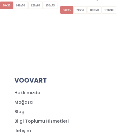
70x35
100x50
120x60
150x75
50x35
70x50
100x70
130x90
VOOVART
Hakkımızda
Mağaza
Blog
Bilgi Toplumu Hizmetleri
İletişim