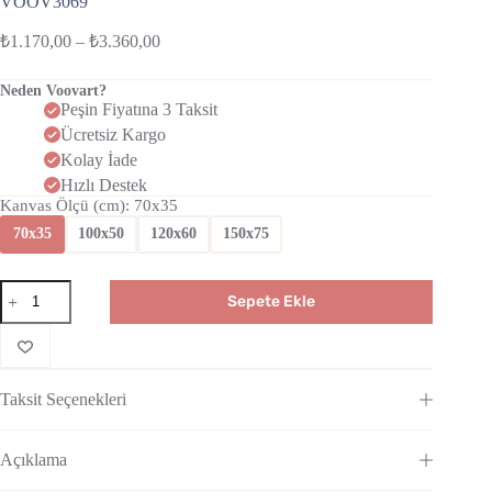
VOOV3069
₺
1.170,00
–
₺
3.360,00
Neden Voovart?
Peşin Fiyatına 3 Taksit
Ücretsiz Kargo
Kolay İade
Hızlı Destek
Kanvas Ölçü (cm)
: 70x35
70x35
100x50
120x60
150x75
Sepete Ekle
Taksit Seçenekleri
Açıklama