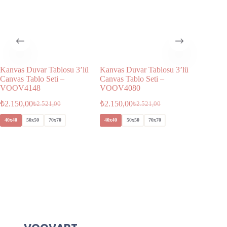
Kanvas Duvar Tablosu 3’lü
Kanvas Duvar Tablosu 3’lü
Kanvas 
Canvas Tablo Seti –
Canvas Tablo Seti –
Canvas T
VOOV4148
VOOV4080
VOOV4
₺
2.150,00
₺
2.150,00
₺
1.850,
₺
2.521,00
₺
2.521,00
40x40
50x50
70x70
40x40
50x50
70x70
50x35