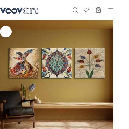
Kanvas Duvar Tablosu 3’lü Canvas Tablo Seti – VOOV4166
Sepete Ekle
Stokta
₺
2.150,00
–
₺
4.000,00
-15%