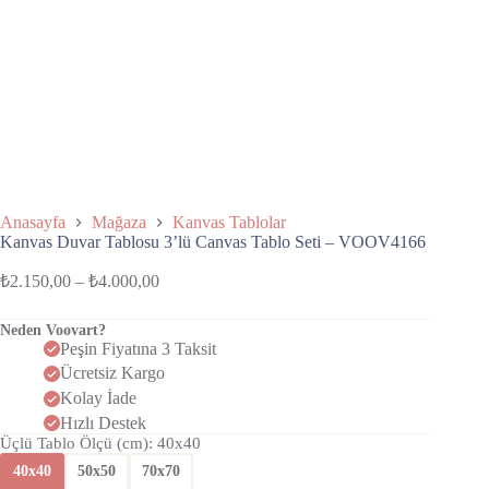
Anasayfa
Mağaza
Kanvas Tablolar
Kanvas Duvar Tablosu 3’lü Canvas Tablo Seti – VOOV4166
₺
2.150,00
–
₺
4.000,00
Neden Voovart?
Peşin Fiyatına 3 Taksit
Ücretsiz Kargo
Kolay İade
Hızlı Destek
Üçlü Tablo Ölçü (cm)
: 40x40
40x40
50x50
70x70