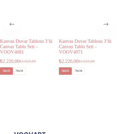
Kanvas Duvar Tablosu 3’lü
Kanvas Duvar Tablosu 3’lü
Kanvas 
Canvas Tablo Seti –
Canvas Tablo Seti –
Canvas T
VOOV4081
VOOV4071
VOOV4
₺
2.220,00
₺
2.220,00
₺
2.580,
₺
3.025,00
₺
3.025,00
50x35
70x50
50x35
70x50
40x40