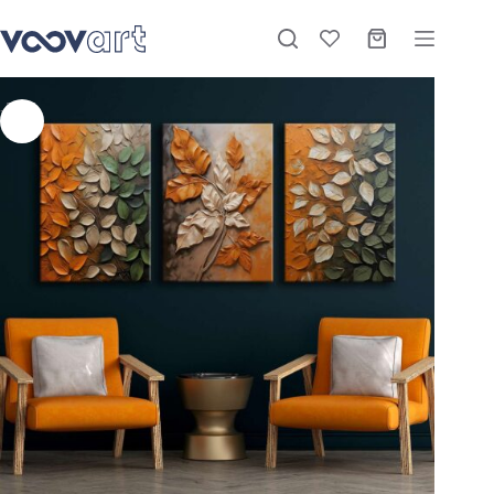
Kanvas Duvar Tablosu 3’lü Canvas Tablo Seti – VOOV4192
Sepete Ekle
Stokta
₺
2.220,00
–
₺
3.900,00
-27%