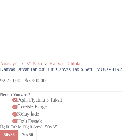
Anasayfa
Mağaza
Kanvas Tablolar
Kanvas Duvar Tablosu 3’lü Canvas Tablo Seti – VOOV4192
₺
2.220,00
–
₺
3.900,00
Neden Voovart?
Peşin Fiyatına 3 Taksit
Ücretsiz Kargo
Kolay İade
Hızlı Destek
Üçlü Tablo Ölçü (cm)
: 50x35
50x35
70x50