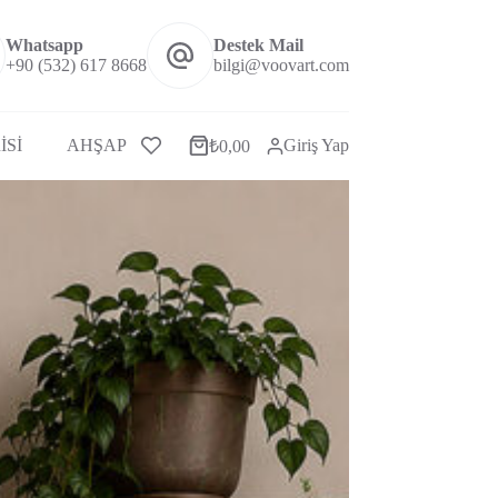
Whatsapp
Destek Mail
+90 (532) 617 8668
bilgi@voovart.com
İSİ
AHŞAP ÇERÇEVELİ SET TABLOLAR
Giriş Yap
MİNİMAL
₺
0,00