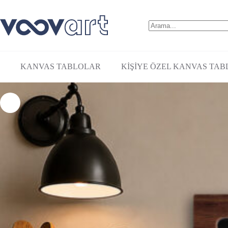
Minimal Çerçeveli Dekoratif Tablo ( 30x30cm ) – EW1007
₺
580,00
KANVAS TABLOLAR
KİŞİYE ÖZEL KANVAS TAB