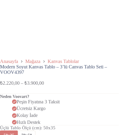
Anasayfa
Mağaza
Kanvas Tablolar
Modern Soyut Kanvas Tablo – 3’lü Canvas Tablo Seti –
VOOV4397
₺
2.220,00
–
₺
3.900,00
Neden Voovart?
Peşin Fiyatına 3 Taksit
Ücretsiz Kargo
Kolay İade
Hızlı Destek
Üçlü Tablo Ölçü (cm)
: 50x35