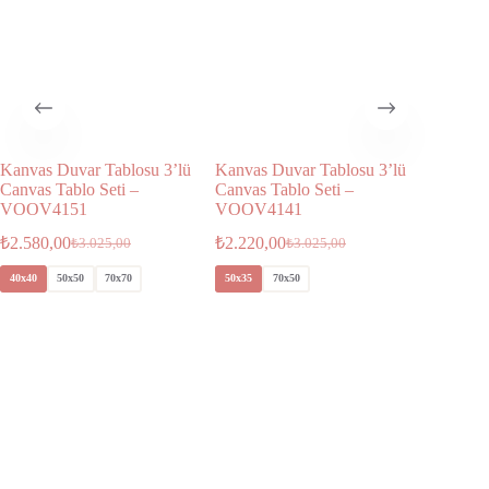
Kanvas Duvar Tablosu 3’lü
Kanvas Duvar Tablosu 3’lü
Kanvas 
Canvas Tablo Seti –
Canvas Tablo Seti –
Canvas T
VOOV4151
VOOV4141
VOOV4
₺
2.580,00
₺
2.220,00
₺
2.580,
₺
3.025,00
₺
3.025,00
40x40
50x50
70x70
50x35
70x50
40x40