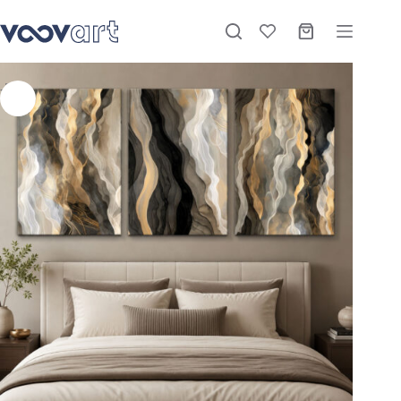
Modern Soyut Kanvas Tablo – 3’lü Canvas Tablo Seti – VOOV4397
Sepete Ekle
Stokta
₺
2.220,00
–
₺
3.900,00
-27%