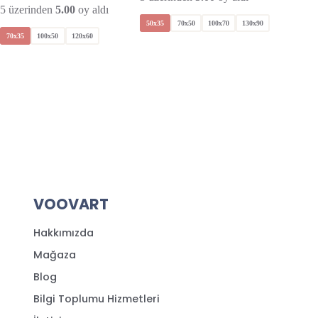
5 üzerinden
5.00
oy aldı
80x80
50x35
70x50
100x70
130x90
70x35
100x50
120x60
VOOVART
Hakkımızda
Mağaza
Blog
Bilgi Toplumu Hizmetleri