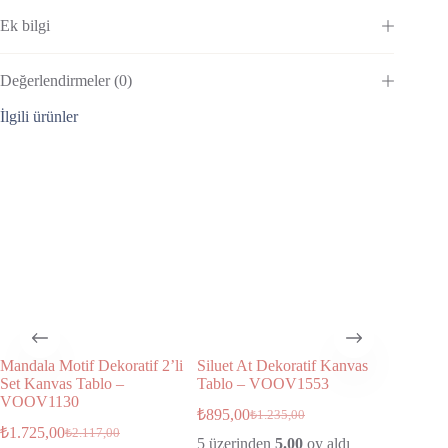
Ek bilgi
Değerlendirmeler (0)
İlgili ürünler
Mandala Motif Dekoratif 2’li
Siluet At Dekoratif Kanvas
Abstract
Set Kanvas Tablo –
Tablo – VOOV1553
Tablo 
VOOV1130
₺
895,00
₺
825,00
₺
1.235,00
₺
1.725,00
₺
2.117,00
5 üzerinden
5.00
oy aldı
40x40