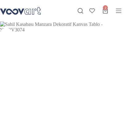
Sahil Kasabası Manzara Dekoratif Kanvas Tablo – VOOV3074
Sepete Ekle
Stokta
₺
975,00
–
₺
2.800,00
2
-26%