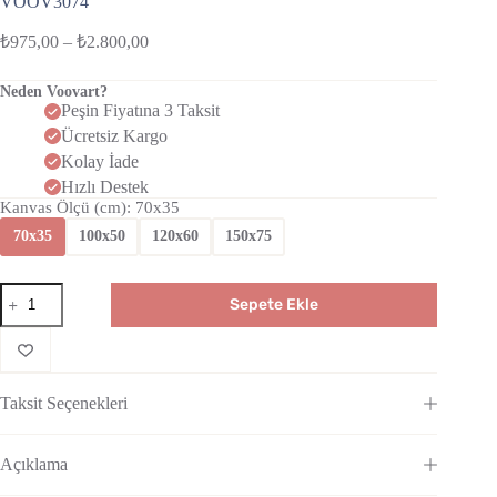
VOOV3074
₺
975,00
–
₺
2.800,00
Neden Voovart?
Peşin Fiyatına 3 Taksit
Ücretsiz Kargo
Kolay İade
Hızlı Destek
Kanvas Ölçü (cm)
: 70x35
70x35
100x50
120x60
150x75
Sepete Ekle
Taksit Seçenekleri
Açıklama