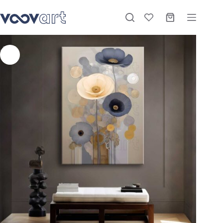
Soyut Çiçekler Dekoratif Kanvas Tablo – VOOV2638
Sepete Ekle
Stokta
₺
1.075,00
–
₺
3.420,00
-27%