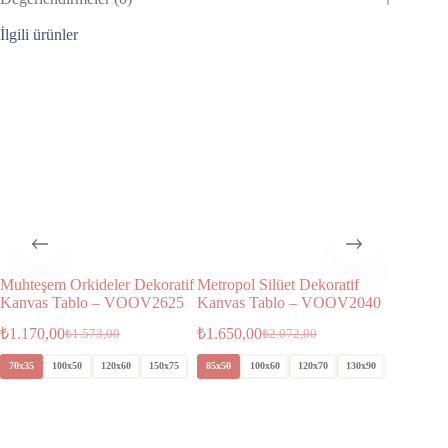
İlgili ürünler
Muhteşem Orkideler Dekoratif
Metropol Silüet Dekoratif
Dünya H
Kanvas Tablo – VOOV2625
Kanvas Tablo – VOOV2040
HRT10
₺
1.170,00
₺
1.650,00
₺
1.075,
₺
1.573,00
₺
2.072,00
5 üzeri
70x35
100x50
120x60
150x75
85x50
100x60
120x70
130x90
50x35