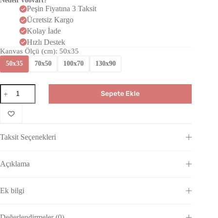
Neden Voovart?
Peşin Fiyatına 3 Taksit
Ücretsiz Kargo
Kolay İade
Hızlı Destek
Kanvas Ölçü (cm)
: 50x35
50x35
70x50
100x70
130x90
Sepete Ekle
Taksit Seçenekleri
Açıklama
Ek bilgi
Değerlendirmeler (0)