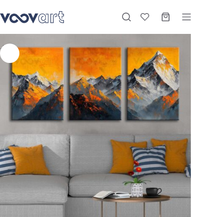
Soyut Dağ Manzarası Kanvas Tablo – 3’lü Canvas Tablo Seti – VOOV4338
Sepete Ekle
Stokta
₺
2.220,00
–
₺
3.900,00
-27%