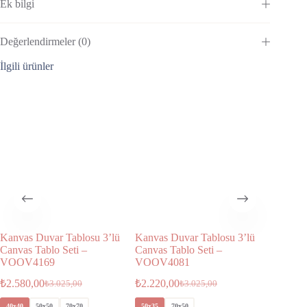
Ek bilgi
Değerlendirmeler (0)
İlgili ürünler
Kanvas Duvar Tablosu 3’lü
Kanvas Duvar Tablosu 3’lü
Kanvas 
Canvas Tablo Seti –
Canvas Tablo Seti –
Canvas T
VOOV4169
VOOV4081
VOOV4
₺
2.580,00
₺
2.220,00
₺
2.220,
₺
3.025,00
₺
3.025,00
40x40
50x50
70x70
50x35
70x50
50x35