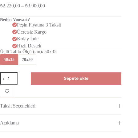
₺
2.220,00
–
₺
3.900,00
Neden Voovart?
Peşin Fiyatına 3 Taksit
Ücretsiz Kargo
Kolay İade
Hızlı Destek
Üçlü Tablo Ölçü (cm)
: 50x35
50x35
70x50
Sepete Ekle
Taksit Seçenekleri
Açıklama