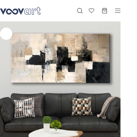
Soyut Modern Dekoratif Kanvas Tablo – VOOV3028
Sepete Ekle
Stokta
₺
1.170,00
–
₺
3.360,00
-26%