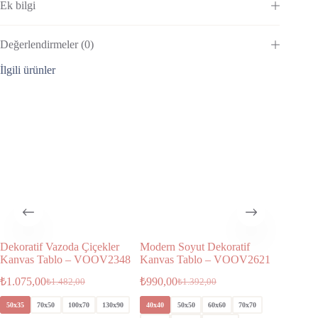
Ek bilgi
Değerlendirmeler (0)
İlgili ürünler
Dekoratif Vazoda Çiçekler
Modern Soyut Dekoratif
Muhteşe
Kanvas Tablo – VOOV2348
Kanvas Tablo – VOOV2621
Dekorat
VOOV2
₺
1.075,00
₺
990,00
₺
1.482,00
₺
1.392,00
₺
1.170,
50x35
70x50
100x70
130x90
40x40
50x50
60x60
70x70
70x35