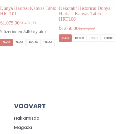
Dünya Haritası Kanvas Tablo-
Dekoratif Historical Dünya
Metropol
HRT101
Haritası Kanvas Tablo –
Kanvas
HRT106
₺
1.075,00
₺
1.650,
₺
1.482,00
₺
1.650,00
₺
2.072,00
5 üzerinden
5.00
oy aldı
85x50
85x50
100x60
120x70
130x90
50x35
70x50
100x70
130x90
VOOVART
Hakkımızda
Mağaza