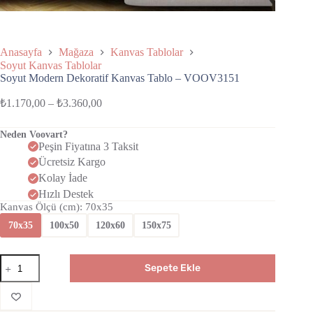
Anasayfa
Mağaza
Kanvas Tablolar
Soyut Kanvas Tablolar
Soyut Modern Dekoratif Kanvas Tablo – VOOV3151
₺
1.170,00
–
₺
3.360,00
Neden Voovart?
Peşin Fiyatına 3 Taksit
Ücretsiz Kargo
Kolay İade
Hızlı Destek
Kanvas Ölçü (cm)
: 70x35
70x35
100x50
120x60
150x75
Sepete Ekle