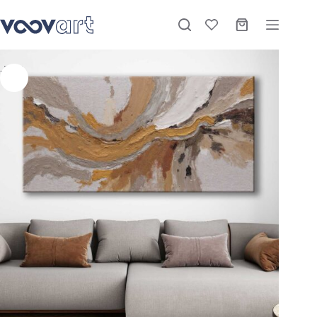
Soyut Modern Dekoratif Kanvas Tablo – VOOV3151
Sepete Ekle
Stokta
₺
1.170,00
–
₺
3.360,00
-26%