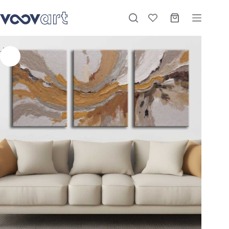
Soyut Modern Kanvas Tablo – 3’lü Canvas Tablo Seti – VOOV4370
Sepete Ekle
Stokta
₺
2.220,00
–
₺
3.900,00
-27%