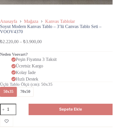
Anasayfa
Mağaza
Kanvas Tablolar
Soyut Modern Kanvas Tablo – 3’lü Canvas Tablo Seti –
VOOV4370
₺
2.220,00
–
₺
3.900,00
Neden Voovart?
Peşin Fiyatına 3 Taksit
Ücretsiz Kargo
Kolay İade
Hızlı Destek
Üçlü Tablo Ölçü (cm)
: 50x35
50x35
70x50
Sepete Ekle