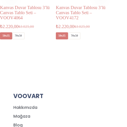
Kanvas Duvar Tablosu 3’lü
Kanvas Duvar Tablosu 3’lü
Kanvas 
Canvas Tablo Seti –
Canvas Tablo Seti –
Canvas T
VOOV4064
VOOV4172
VOOV4
₺
2.220,00
₺
2.220,00
₺
2.580,
₺
3.025,00
₺
3.025,00
50x35
70x50
50x35
70x50
40x40
VOOVART
Hakkımızda
Mağaza
Blog